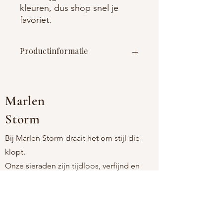
kleuren, dus shop snel je
favoriet.
Productinformatie
Materiaal : metaal + acryl
Afmetingen : lengte 1.5cm breedte
6.7cm
Marlen
Storm
Bij Marlen Storm draait het om stijl die
klopt.
Onze sieraden zijn tijdloos, verfijnd en
comfortabel, voor vrouwen die houden
van eenvoud met een persoonlijke touch.
Als moeder-dochtermerk kiezen we
bewust voor stukken die licht aanvoelen,