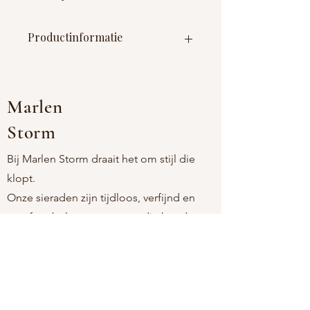
Productinformatie
Materiaal : roestvrij staal (nikkelvrij) +
kristallen
Afmetingen : diameter 34mm
Marlen
Storm
Bij Marlen Storm draait het om stijl die
klopt.
Onze sieraden zijn tijdloos, verfijnd en
comfortabel, voor vrouwen die houden
van eenvoud met een persoonlijke touch.
Als moeder-dochtermerk kiezen we
bewust voor stukken die licht aanvoelen,
mooi blijven, en passen bij elk moment.