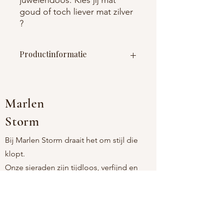
goud of toch liever mat zilver
?
Productinformatie
Materiaal : roestvrij staal (nikkelvrij)
Afmetingen : one size (verstelbaar) /
breedte armband 8mm
Marlen
Storm
Bij Marlen Storm draait het om stijl die
klopt.
Onze sieraden zijn tijdloos, verfijnd en
comfortabel, voor vrouwen die houden
van eenvoud met een persoonlijke touch.
Als moeder-dochtermerk kiezen we