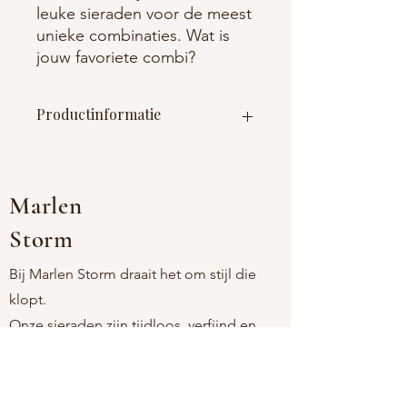
leuke sieraden voor de meest
unieke combinaties. Wat is
jouw favoriete combi?
Productinformatie
Materiaal : roestvrij staal (nikkelvrij)
Afmetingen : 16-20 cm
Marlen
Storm
Bij Marlen Storm draait het om stijl die
klopt.
Onze sieraden zijn tijdloos, verfijnd en
comfortabel, voor vrouwen die houden
van eenvoud met een persoonlijke touch.
Als moeder-dochtermerk kiezen we