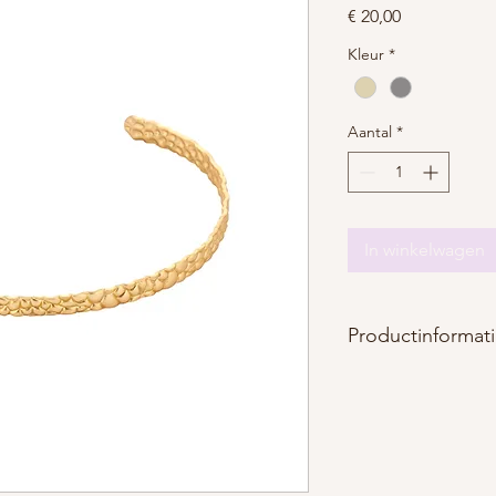
Prijs
€ 20,00
Kleur
*
Aantal
*
In winkelwagen
Productinformat
Materiaal : roestvrij st
Afmetingen : breedt