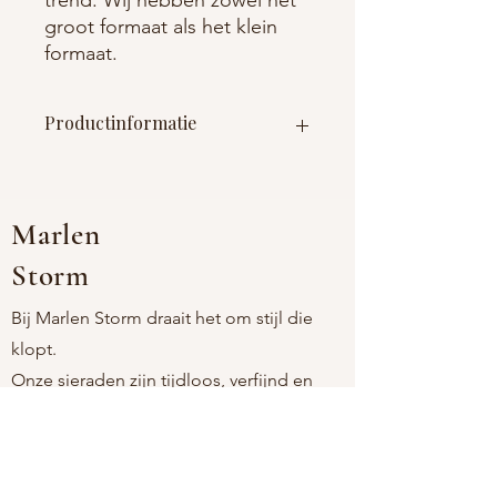
groot formaat als het klein
formaat.
Productinformatie
Materiaal : roestvrij staal (nikkelvrij)
Afmetingen : lengte 20mm breedte
12mm
Marlen
Storm
Bij Marlen Storm draait het om stijl die
klopt.
Onze sieraden zijn tijdloos, verfijnd en
comfortabel, voor vrouwen die houden
van eenvoud met een persoonlijke touch.
Als moeder-dochtermerk kiezen we