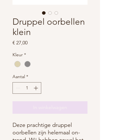
Druppel oorbellen
klein
Prijs
€ 27,00
Kleur
*
Aantal
*
In winkelwagen
Deze prachtige druppel
oorbellen zijn helemaal on-
trend. Wij hebben zowel het