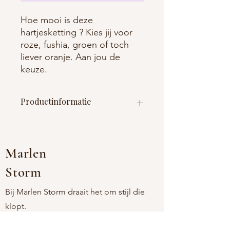
Hoe mooi is deze
hartjesketting ? Kies jij voor
roze, fushia, groen of toch
liever oranje. Aan jou de
keuze.
Productinformatie
Materiaal :roestvrij staal (nikkelvrij)
+email
Afmetingen : 34cm + 5cm verlengstuk
Marlen
Storm
Bij Marlen Storm draait het om stijl die
klopt.
Onze sieraden zijn tijdloos, verfijnd en