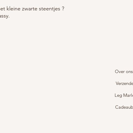
t kleine zwarte steentjes ?
assy.
Over ons
Verzende
Leg Marl
Cadeau