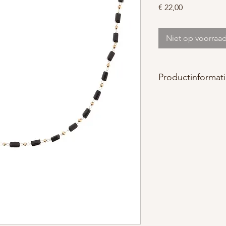
Prijs
€ 22,00
Niet op voorraa
Productinformat
Materiaal : roestvrij st
Afmetingen : lengte