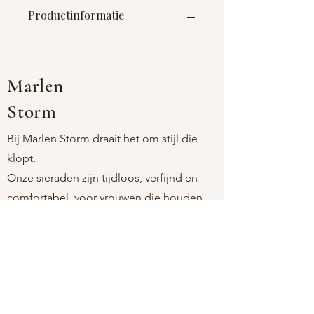
Productinformatie
Materiaal : roestvrij staal (nikkelvrij)
Afmetingen : 38cm + 7 cm
verlengstuk
Marlen
Storm
Bij Marlen Storm draait het om stijl die
klopt.
Onze sieraden zijn tijdloos, verfijnd en
comfortabel, voor vrouwen die houden
van eenvoud met een persoonlijke touch.
Als moeder-dochtermerk kiezen we
bewust voor stukken die licht aanvoelen,
mooi blijven, en passen bij elk moment.
Altijd nikkelvrij. Altijd moeiteloos. Altijd