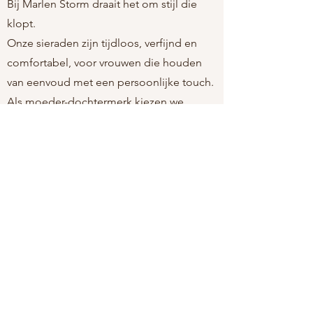
Bij Marlen Storm draait het om stijl die
klopt.
Onze sieraden zijn tijdloos, verfijnd en
comfortabel, voor vrouwen die houden
van eenvoud met een persoonlijke touch.
Als moeder-dochtermerk kiezen we
bewust voor stukken die licht aanvoelen,
mooi blijven, en passen bij elk moment.
Altijd nikkelvrij. Altijd moeiteloos. Altijd
jij.
marlenstormjewelry@gmail.com
Over ons
Verzenden en retour
Leg Marlen Storm in jouw winkel