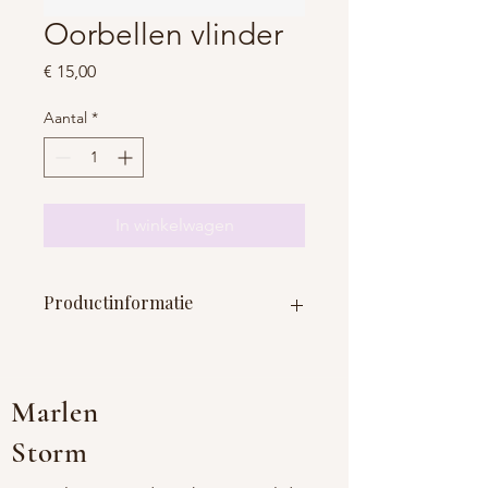
Oorbellen vlinder
Prijs
€ 15,00
Aantal
*
In winkelwagen
Productinformatie
Materiaal: stainless steel + gold
plated
Lengte: 25 mm
Marlen
Breedte: 20 mm
Storm