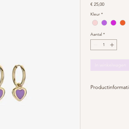
Prijs
€ 25,00
Kleur
*
Aantal
*
In winkelwagen
Productinformat
Materiaal : roestvrij st
Afmetingen : leng