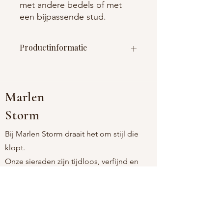
met andere bedels of met
een bijpassende stud.
Productinformatie
Materiaal : metaal (nikkelvrij) + email +
glas
Afmetingen creeol : 10mm
Marlen
Storm
Bij Marlen Storm draait het om stijl die
klopt.
Onze sieraden zijn tijdloos, verfijnd en
comfortabel, voor vrouwen die houden
van eenvoud met een persoonlijke touch.
Als moeder-dochtermerk kiezen we
bewust voor stukken die licht aanvoelen,