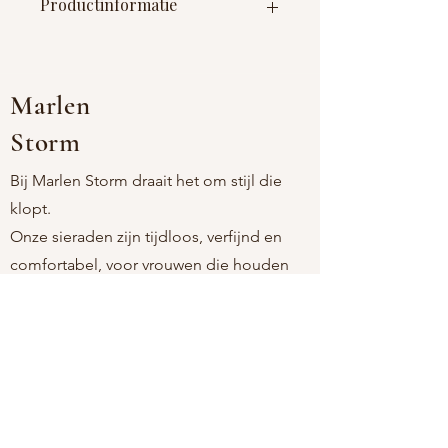
Productinformatie
Materiaal : glasparel + epoxy
Afmetingen : lengte ketting 35cm + 8
cm verlengstuk lengte hanger
Marlen
17mm breedte hanger 10mm
Storm
Bij Marlen Storm draait het om stijl die
klopt.
Onze sieraden zijn tijdloos, verfijnd en
comfortabel, voor vrouwen die houden
van eenvoud met een persoonlijke touch.
Als moeder-dochtermerk kiezen we
bewust voor stukken die licht aanvoelen,
mooi blijven, en passen bij elk moment.
Altijd nikkelvrij. Altijd moeiteloos. Altijd
jij.