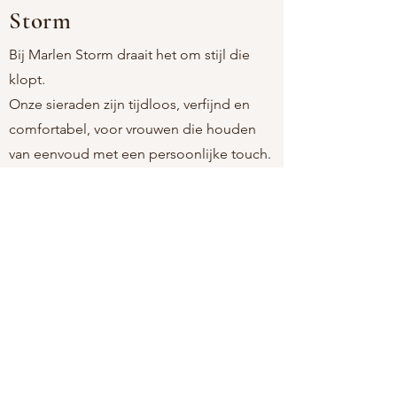
Storm
Bij Marlen Storm draait het om stijl die
klopt.
Onze sieraden zijn tijdloos, verfijnd en
comfortabel, voor vrouwen die houden
van eenvoud met een persoonlijke touch.
Als moeder-dochtermerk kiezen we
bewust voor stukken die licht aanvoelen,
mooi blijven, en passen bij elk moment.
Altijd nikkelvrij. Altijd moeiteloos. Altijd
jij.
marlenstormjewelry@gmail.com
Over ons