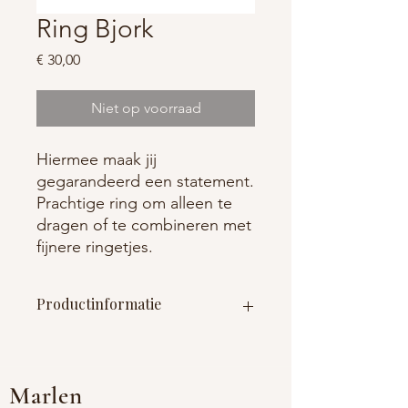
Ring Bjork
Prijs
€ 30,00
Niet op voorraad
Hiermee maak jij
gegarandeerd een statement.
Prachtige ring om alleen te
dragen of te combineren met
fijnere ringetjes.
Productinformatie
Materiaal : roestvrij staal (nikkelvrij) +
natuursteen
Afmetingen : aanpasbaar
Marlen