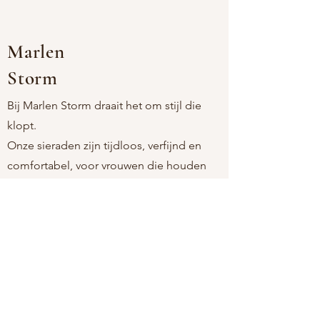
Materiaal : roestvrij staal (nikkelvrij) +
emaille
Afmetingen : one size (verstelbaar)
Marlen
Storm
Bij Marlen Storm draait het om stijl die
klopt.
Onze sieraden zijn tijdloos, verfijnd en
comfortabel, voor vrouwen die houden
van eenvoud met een persoonlijke touch.
Als moeder-dochtermerk kiezen we
bewust voor stukken die licht aanvoelen,
mooi blijven, en passen bij elk moment.
Altijd nikkelvrij. Altijd moeiteloos. Altijd
jij.