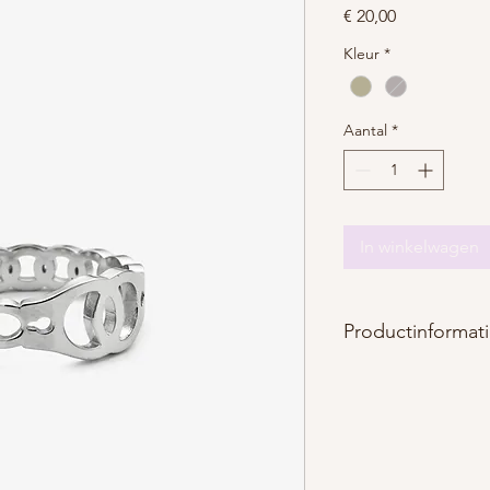
Prijs
€ 20,00
Kleur
*
Aantal
*
In winkelwagen
Productinformat
Materiaal : roestvrij st
Afmetingen : aanpas