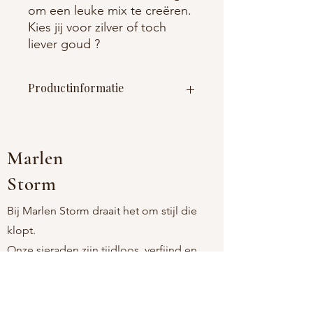
om een leuke mix te creëren.
Kies jij voor zilver of toch
liever goud ?
Productinformatie
Materiaal : roestvrij staal (nikkelvrij) +
Swarovski steentje
Afmetingen : aanpasbaar
Marlen
Storm
Bij Marlen Storm draait het om stijl die
klopt.
Onze sieraden zijn tijdloos, verfijnd en
comfortabel, voor vrouwen die houden
van eenvoud met een persoonlijke touch.
Als moeder-dochtermerk kiezen we