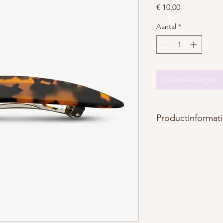
Prijs
€ 10,00
Aantal
*
In winkelwagen
Productinformat
Materiaal : metaal + a
Afmetingen : lengte
Kleur : lichtbruin + z