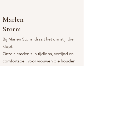
Materiaal : roestvrij staal (nikkelvrij)
Afmetingen : 14mm
Marlen
Storm
Bij Marlen Storm draait het om stijl die
klopt.
Onze sieraden zijn tijdloos, verfijnd en
comfortabel, voor vrouwen die houden
van eenvoud met een persoonlijke touch.
Als moeder-dochtermerk kiezen we
bewust voor stukken die licht aanvoelen,
mooi blijven, en passen bij elk moment.
Altijd nikkelvrij. Altijd moeiteloos. Altijd
jij.