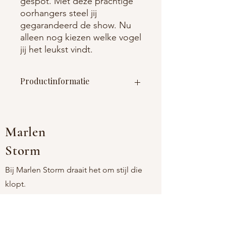
gespot. Met deze prachtige
oorhangers steel jij
gegarandeerd de show. Nu
alleen nog kiezen welke vogel
jij het leukst vindt.
Productinformatie
Materiaal : roestvrij staal (nikkelvrij) +
resin + miyuki kralen +vilt
Afmetingen : lengte 85mm breedte
Marlen
35mm
Storm
Bij Marlen Storm draait het om stijl die
klopt.
Onze sieraden zijn tijdloos, verfijnd en
comfortabel, voor vrouwen die houden